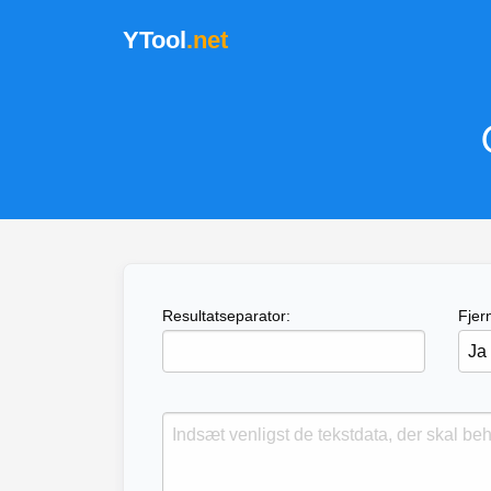
YTool
.net
Resultatseparator:
Fjern