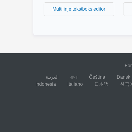
Multilinje tekstboks editor
For
العربية
বাংলা
Čeština
Dansk
Indonesia
Italiano
日本語
한국