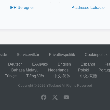
IRR Beregner
IP-adresse Extractor
side
Servicevilkår
Privatlivspolitik
Cookiepolitik
Deutsch
Ελληνικά
English
Español
Fr
어
Bahasa Melayu
Nederlands
Polski
Portu
Türkçe
Tiếng Việt
中文-简体
中文-繁體
Copyright © 2026
YTool.net
All Rights Reserved