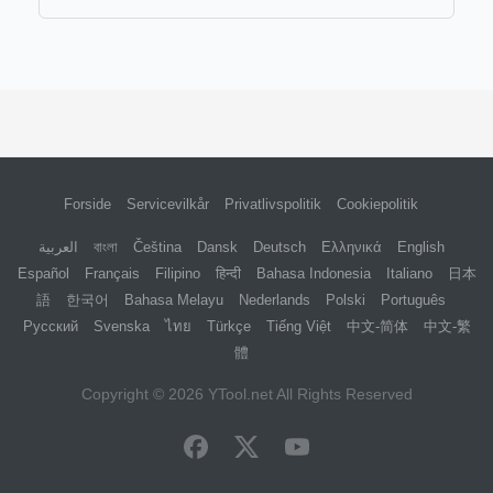
Forside
Servicevilkår
Privatlivspolitik
Cookiepolitik
العربية
বাংলা
Čeština
Dansk
Deutsch
Ελληνικά
English
Español
Français
Filipino
हिन्दी
Bahasa Indonesia
Italiano
日本
語
한국어
Bahasa Melayu
Nederlands
Polski
Português
Русский
Svenska
ไทย
Türkçe
Tiếng Việt
中文-简体
中文-繁
體
Copyright © 2026
YTool.net
All Rights Reserved