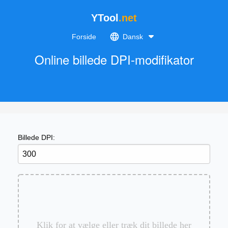
YTool
.net
Forside
Dansk
Online billede DPI-modifikator
Billede DPI:
Klik for at vælge eller træk dit billede her