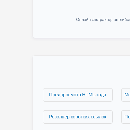
Онлайн-экстрактор английск
Предпросмотр HTML-кода
Резолвер коротких ссылок