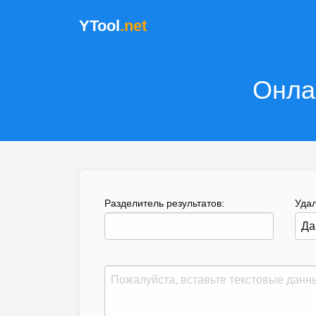
YTool
.net
Онла
Разделитель результатов:
Удал