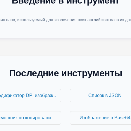
их слов, используемый для извлечения всех английских слов из док
Последние инструменты
Модификатор DPI изображения
Список в JSON
Помощник по копированию содержимого списка
Изображение в Base64