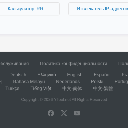
Калькулятор IRR
Извлекатель IP-адресо
обслуживания
Политика конфиденциальности
Поли
Deutsch
Ελληνικά
English
Español
Fr
어
Bahasa Melayu
Nederlands
Polski
Portu
Türkçe
Tiếng Việt
中文-简体
中文-繁體
Copyright © 2026
YTool.net
All Rights Reserved