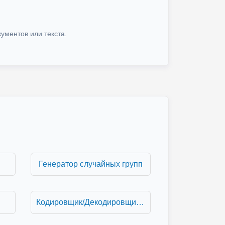
ументов или текста.
Генератор случайных групп
Кодировщик/Декодировщик URL