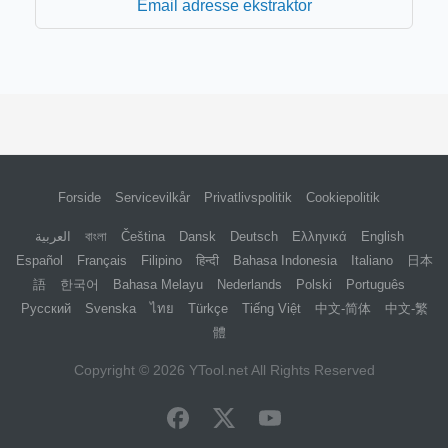
Email adresse ekstraktor
Forside
Servicevilkår
Privatlivspolitik
Cookiepolitik
العربية
বাংলা
Čeština
Dansk
Deutsch
Ελληνικά
English
Español
Français
Filipino
हिन्दी
Bahasa Indonesia
Italiano
日本
語
한국어
Bahasa Melayu
Nederlands
Polski
Português
Русский
Svenska
ไทย
Türkçe
Tiếng Việt
中文-简体
中文-繁
體
Copyright © 2026
YTool.net
All Rights Reserved