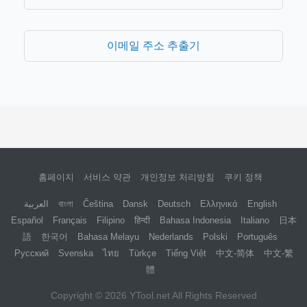
이메일 주소 추출기
홈페이지
서비스 약관
개인정보 처리방침
쿠키 정책
العربية
বাংলা
Čeština
Dansk
Deutsch
Ελληνικά
English
Español
Français
Filipino
हिन्दी
Bahasa Indonesia
Italiano
日本
語
한국어
Bahasa Melayu
Nederlands
Polski
Português
Русский
Svenska
ไทย
Türkçe
Tiếng Việt
中文-简体
中文-繁
體
Copyright © 2026
YTool.net
All Rights Reserved