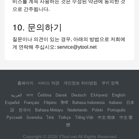
비스를 계속 사용하는 것은 수정된 약관에 동의한 것
으로 간주됩니다.
10. 문의하기
질문이나 의견이 있는 경우, 아래의 방법으로 저희에
게 연락해 주십시오:
service@ytool.net
홈페이지
서비스 약관
개인정보 처리방침
쿠키 정책
العربية
বাংলা
Čeština
Dansk
Deutsch
Ελληνικά
English
Español
Français
Filipino
हिन्दी
Bahasa Indonesia
Italiano
日本
語
한국어
Bahasa Melayu
Nederlands
Polski
Português
Русский
Svenska
ไทย
Türkçe
Tiếng Việt
中文-简体
中文-繁
體
Copyright © 2026
YTool.net
All Rights Reserved