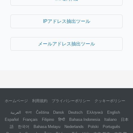
IPアドレス抽出ツール
メールアドレス抽出ツール
ホームページ
利用規約
プライバシーポリシー
クッキーポリシー
العربية
বাংলা
Čeština
Dansk
Deutsch
Ελληνικά
English
Español
Français
Filipino
हिन्दी
Bahasa Indonesia
Italiano
日本
語
한국어
Bahasa Melayu
Nederlands
Polski
Português