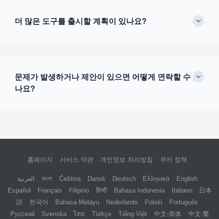
더 많은 도구를 출시할 계획이 있나요?
문제가 발생하거나 제안이 있으면 어떻게 연락할 수 있
나요?
홈페이지
서비스 약관
개인정보 처리방침
쿠키 정책
العربية
বাংলা
Čeština
Dansk
Deutsch
Ελληνικά
English
Español
Français
Filipino
हिन्दी
Bahasa Indonesia
Italiano
日本
語
한국어
Bahasa Melayu
Nederlands
Polski
Português
Русский
Svenska
ไทย
Türkçe
Tiếng Việt
中文-简体
中文-繁