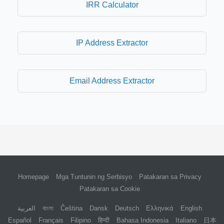
IRR Calculator
IP Address Extractor
Email Address Extractor
Homepage
Mga Tuntunin ng Serbisyo
Patakaran sa Privacy
Patakaran sa Cookie
العربية
বাংলা
Čeština
Dansk
Deutsch
Ελληνικά
English
Español
Français
Filipino
हिन्दी
Bahasa Indonesia
Italiano
日本