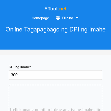
YTool
.net
Homepage
Filipino
Online Tagapagbago ng DPI ng Imahe
DPI ng imahe:
I-click upang pumili o i-drag ang iyong imahe dito