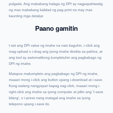
pulgada. Ang mababang halaga ng DPI ay nagpapahiwatig
ng mas mababang kalidad ng pag-print na may mas
kaunting mga detalye.
Paano gamitin
I-set ang DPI value ng imahe na nais baguhin, i-click ang
mag-upload o i-drag ang iyong imahe direkta sa pahina, at
ang tool ay awtomatikong kumpletuhin ang pagbabago ng
DPI ng imahe.
Matapos makumpleto ang pagbabago ng DPI ng imahe,
maaari mong i-click ang button upang i-download at i-save.
Kung walang nangyayari kapag nag-click, maaari mong i-
right-click ang imahe sa iyong computer at piliin ang 'I-save
bilang', o i-press nang matagal ang imahe sa iyong
telepono upang i-save ito.