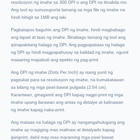
resolusyon ng imahe sa 300 DPI o ang DPI na itinakda mo.
Ang tool ay sumusuporta lamang sa mga file ng imahe na
hindi hihigit sa 1MB ang laki.
Pagkatapos baguhin ang DPI ng imahe, hindi magbabago
ang lapad at taas ng imahe. Binabago lamang ng tool ang
ipinapakitang halaga ng DPI. Ang pagpapataas ng halaga
ng DPI ay hindi magpapahusay sa kalidad ng imahe, ngunit
maaaring mapabuti ang epekto ng pag-print.
Ang DPI ng imahe (Dots Per Inch) ay isang yunit ng
pagsukat para sa resolusyon ng imahe, na kumakatawan
sa bilang ng mga pixel bawat pulgada (2.54 cm).
Karaniwan, ginagamit ang DPI kapag nagpi-print ng mga
imahe upang ilarawan ang antas ng detalye at kalinawan
ng imahe kapag naka-print.
Ang mataas na halaga ng DPI ay nangangahulugang ang
imahe ay magiging mas malinaw at detalyado kapag
ipiniprint, dahil may mas maraming mga pixel bawat