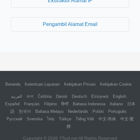
Ekstraktor Alamat IP
Pengambil Alamat Email
Beranda
Ketentuan Layanan
Kebijakan Privasi
Kebijakan Cookie
العربية
বাংলা
Čeština
Dansk
Deutsch
Ελληνικά
English
Español
Français
Filipino
हिन्दी
Bahasa Indonesia
Italiano
日本
語
한국어
Bahasa Melayu
Nederlands
Polski
Português
Русский
Svenska
ไทย
Türkçe
Tiếng Việt
中文-简体
中文-繁
體
Copyright © 2026
YTool.net
All Rights Reserved