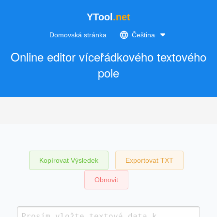
YTool
.net
Domovská stránka
Čeština
Online editor víceřádkového textového
pole
Kopírovat Výsledek
Exportovat TXT
Obnovit