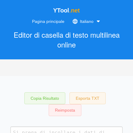
YTool
.net
Pagina principale
Italiano
Editor di casella di testo multilinea
online
Copia Risultato
Esporta TXT
Reimposta