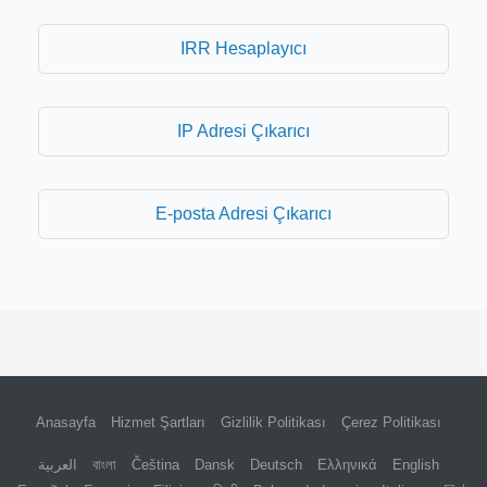
IRR Hesaplayıcı
IP Adresi Çıkarıcı
E-posta Adresi Çıkarıcı
Anasayfa
Hizmet Şartları
Gizlilik Politikası
Çerez Politikası
العربية
বাংলা
Čeština
Dansk
Deutsch
Ελληνικά
English