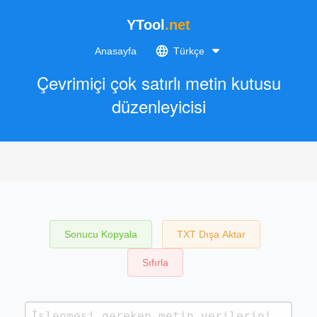
YTool
.net
Anasayfa
Türkçe
Çevrimiçi çok satırlı metin kutusu
düzenleyicisi
Sonucu Kopyala
TXT Dışa Aktar
Sıfırla