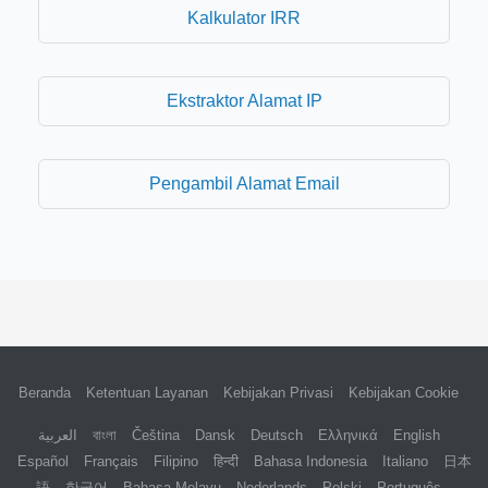
Kalkulator IRR
Ekstraktor Alamat IP
Pengambil Alamat Email
Beranda
Ketentuan Layanan
Kebijakan Privasi
Kebijakan Cookie
العربية
বাংলা
Čeština
Dansk
Deutsch
Ελληνικά
English
Español
Français
Filipino
हिन्दी
Bahasa Indonesia
Italiano
日本
語
한국어
Bahasa Melayu
Nederlands
Polski
Português