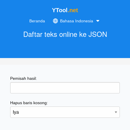
YTool
.net
Beranda
Bahasa Indonesia
Daftar teks online ke JSON
Pemisah hasil:
Hapus baris kosong: